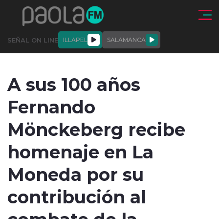
Click acá para ir directamente al contenido
SEÑAL ON LINE
ILLAPEL
SALAMANCA
QUIÉNE
NALES
ACTUALIDAD
DEPORTES
ENTREVISTAS
A sus 100 años
SOMOS
Fernando
Mönckeberg recibe
homenaje en La
modo claro
Moneda por su
contribución al
combate de la