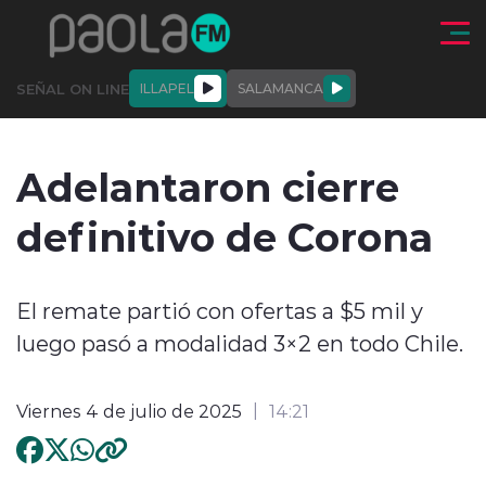
Click acá para ir directamente al contenido
SEÑAL ON LINE
ILLAPEL
SALAMANCA
QUIÉNE
NALES
ACTUALIDAD
DEPORTES
ENTREVISTAS
Adelantaron cierre
SOMOS
definitivo de Corona
El remate partió con ofertas a $5 mil y
modo claro
luego pasó a modalidad 3×2 en todo Chile.
Viernes 4 de julio de 2025
14:21