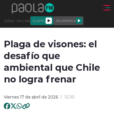
Click acá para ir directamente al contenido
SEÑAL ON LINE
ILLAPEL
SALAMANCA
QUIÉNE
NALES
ACTUALIDAD
DEPORTES
ENTREVISTAS
Plaga de visones: el
SOMOS
desafío que
ambiental que Chile
no logra frenar
modo claro
Viernes 17 de abril de 2026
12:30