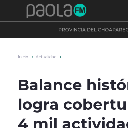
Click acá para ir directamente al contenido
PROVINCIA DEL CHOAPA
RE
Inicio
Actualidad
Balance histó
logra cobertu
4 mil activid