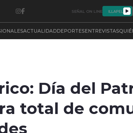
SEÑAL ON LINE
ILLAPEL
GIONALES
ACTUALIDAD
DEPORTES
ENTREVISTAS
QUIÉ
rico: Día del Pa
ra total de com
ades