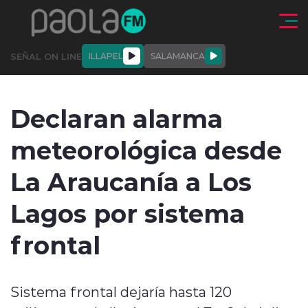
Click acá para ir directamente al contenido
SEÑAL ON LINE
ILLAPEL
SALAMANCA
QUIÉNE
NALES
ACTUALIDAD
DEPORTES
ENTREVISTAS
Declaran alarma
SOMOS
meteorológica desde
La Araucanía a Los
Lagos por sistema
modo claro
frontal
Sistema frontal dejaría hasta 120