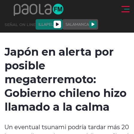
Click acá para ir directamente al contenido
SEÑAL ON LINE
ILLAPEL
SALAMANCA
QUIÉNE
NALES
ACTUALIDAD
DEPORTES
ENTREVISTAS
Japón en alerta por
SOMOS
posible
megaterremoto:
Gobierno chileno hizo
modo claro
llamado a la calma
Un eventual tsunami podría tardar más 20