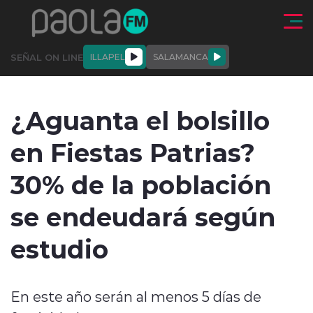
Click acá para ir directamente al contenido
SEÑAL ON LINE
ILLAPEL
SALAMANCA
QUIÉNE
NALES
ACTUALIDAD
DEPORTES
ENTREVISTAS
¿Aguanta el bolsillo
SOMOS
en Fiestas Patrias?
30% de la población
se endeudará según
modo claro
estudio
En este año serán al menos 5 días de