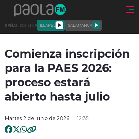
Click acá para ir directamente al contenido
SEÑAL ON LINE
ILLAPEL
SALAMANCA
QUIÉNE
NALES
ACTUALIDAD
DEPORTES
ENTREVISTAS
Comienza inscripción
SOMOS
para la PAES 2026:
proceso estará
abierto hasta julio
modo claro
Martes 2 de junio de 2026
12:35