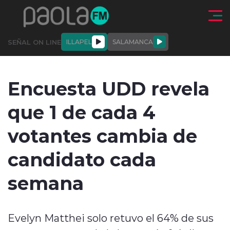
Click acá para ir directamente al contenido
SEÑAL ON LINE
ILLAPEL
SALAMANCA
QUIÉNE
NALES
ACTUALIDAD
DEPORTES
ENTREVISTAS
Encuesta UDD revela
SOMOS
que 1 de cada 4
votantes cambia de
candidato cada
modo claro
semana
Evelyn Matthei solo retuvo el 64% de sus