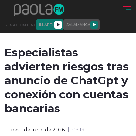
Click acá para ir directamente al contenido
SEÑAL ON LINE
ILLAPEL
SALAMANCA
QUIÉNE
NALES
ACTUALIDAD
DEPORTES
ENTREVISTAS
Especialistas
SOMOS
advierten riesgos tras
anuncio de ChatGpt y
conexión con cuentas
modo claro
bancarias
Lunes 1 de junio de 2026
09:13