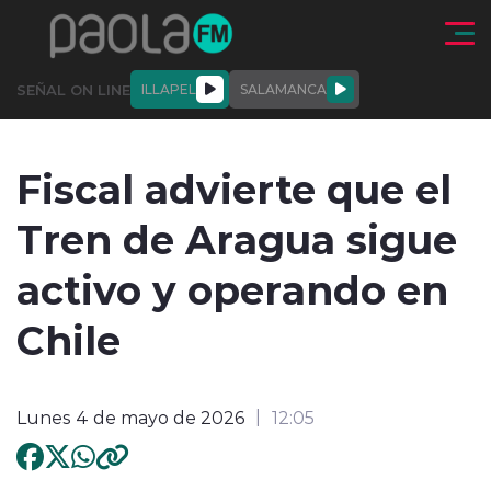
Click acá para ir directamente al contenido
SEÑAL ON LINE
ILLAPEL
SALAMANCA
QUIÉNE
NALES
ACTUALIDAD
DEPORTES
ENTREVISTAS
Fiscal advierte que el
SOMOS
Tren de Aragua sigue
activo y operando en
Chile
modo claro
Lunes 4 de mayo de 2026
12:05