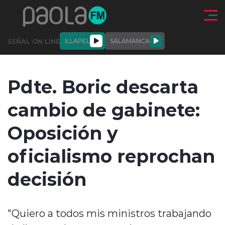
Click acá para ir directamente al contenido
SEÑAL ON LINE
ILLAPEL
SALAMANCA
QUIÉNE
NALES
ACTUALIDAD
DEPORTES
ENTREVISTAS
Pdte. Boric descarta
SOMOS
cambio de gabinete:
Oposición y
oficialismo reprochan
modo claro
decisión
"Quiero a todos mis ministros trabajando