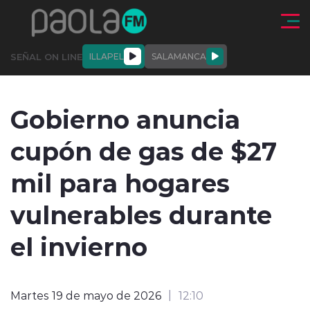
Click acá para ir directamente al contenido
SEÑAL ON LINE
ILLAPEL
SALAMANCA
QUIÉNE
NALES
ACTUALIDAD
DEPORTES
ENTREVISTAS
Gobierno anuncia
SOMOS
cupón de gas de $27
mil para hogares
vulnerables durante
modo claro
el invierno
Martes 19 de mayo de 2026
12:10