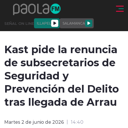
Click acá para ir directamente al contenido
SEÑAL ON LINE
ILLAPEL
SALAMANCA
QUIÉNE
NALES
ACTUALIDAD
DEPORTES
ENTREVISTAS
Kast pide la renuncia
SOMOS
de subsecretarios de
Seguridad y
Prevención del Delito
modo claro
tras llegada de Arrau
Martes 2 de junio de 2026
14:40