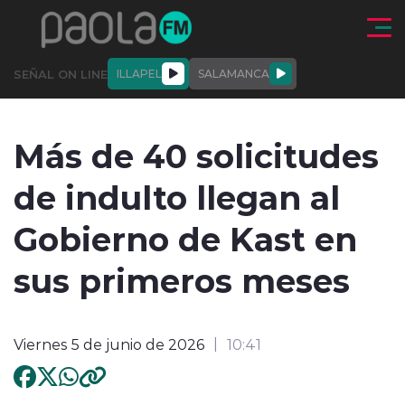
Click acá para ir directamente al contenido
SEÑAL ON LINE
ILLAPEL
SALAMANCA
QUIÉNE
NALES
ACTUALIDAD
DEPORTES
ENTREVISTAS
Más de 40 solicitudes
SOMOS
de indulto llegan al
Gobierno de Kast en
sus primeros meses
modo claro
Viernes 5 de junio de 2026
10:41