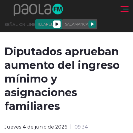
Click acá para ir directamente al contenido
SEÑAL ON LINE
ILLAPEL
SALAMANCA
QUIÉNE
NALES
ACTUALIDAD
DEPORTES
ENTREVISTAS
Diputados aprueban
SOMOS
aumento del ingreso
mínimo y
asignaciones
modo claro
familiares
Jueves 4 de junio de 2026
09:34