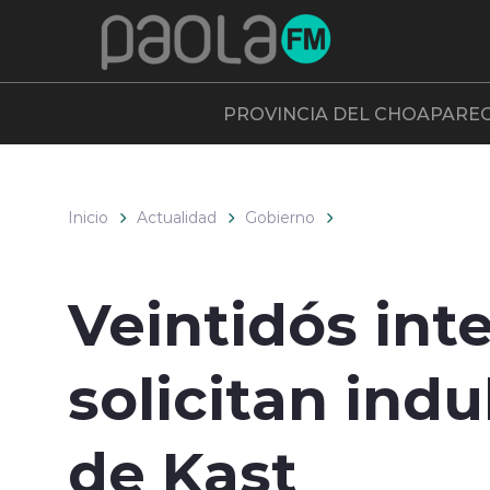
Click acá para ir directamente al contenido
PROVINCIA DEL CHOAPA
RE
Inicio
Actualidad
Gobierno
Veintidós int
solicitan indu
de Kast