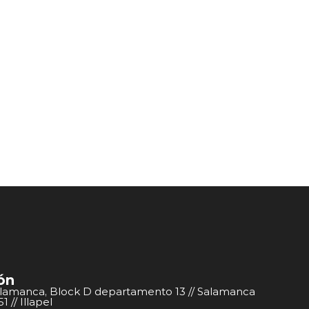
ón
alamanca, Block D departamento 13 // Salamanca
 // Illapel