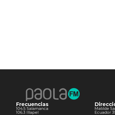
Frecuencias
Direcci
104.5 Salamanca
Matilde S
106.3 Illapel
Ecuador 351