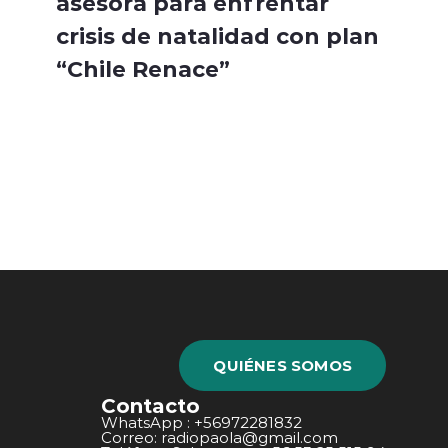
asesora para enfrentar
crisis de natalidad con plan
“Chile Renace”
QUIÉNES SOMOS
Contacto
WhatsApp : +56972281832
Correo: radiopaola@gmail.com