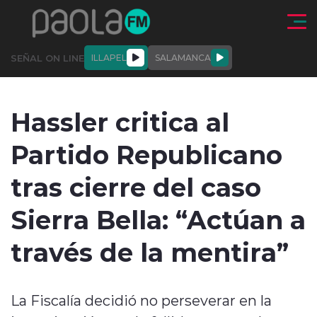
Click acá para ir directamente al contenido
SEÑAL ON LINE
ILLAPEL
SALAMANCA
QUIÉNE
NALES
ACTUALIDAD
DEPORTES
ENTREVISTAS
Hassler critica al
SOMOS
Partido Republicano
tras cierre del caso
Sierra Bella: “Actúan a
modo claro
través de la mentira”
La Fiscalía decidió no perseverar en la