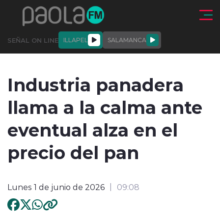
Click acá para ir directamente al contenido
SEÑAL ON LINE
ILLAPEL
SALAMANCA
QUIÉNE
NALES
ACTUALIDAD
DEPORTES
ENTREVISTAS
Industria panadera
SOMOS
llama a la calma ante
eventual alza en el
precio del pan
modo claro
Lunes 1 de junio de 2026
09:08