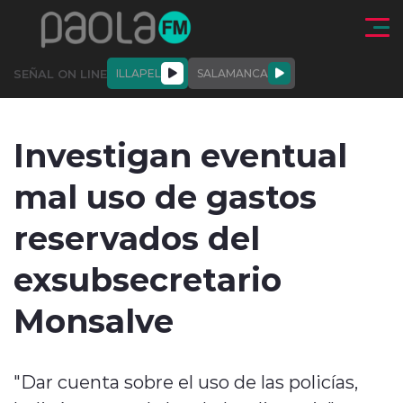
Click acá para ir directamente al contenido
SEÑAL ON LINE
ILLAPEL
SALAMANCA
QUIÉNE
NALES
ACTUALIDAD
DEPORTES
ENTREVISTAS
Investigan eventual
SOMOS
mal uso de gastos
reservados del
exsubsecretario
modo claro
Monsalve
"Dar cuenta sobre el uso de las policías,