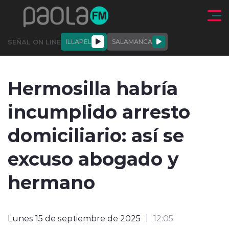
Click acá para ir directamente al contenido
SEÑAL ON LINE
ILLAPEL
SALAMANCA
QUIÉNE
NALES
ACTUALIDAD
DEPORTES
ENTREVISTAS
Hermosilla habría
SOMOS
incumplido arresto
domiciliario: así se
excuso abogado y
modo claro
hermano
Lunes 15 de septiembre de 2025
12:05