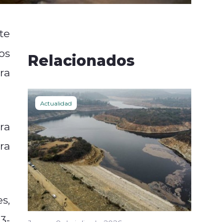
te
os
Relacionados
ra
Actualidad
ra
ra
s,
3-