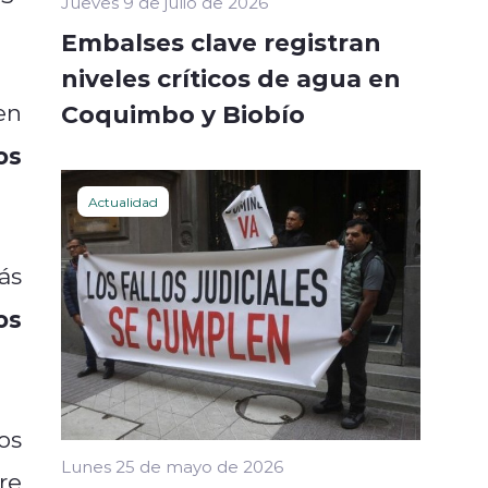
Jueves 9 de julio de 2026
Embalses clave registran
niveles críticos de agua en
en
Coquimbo y Biobío
os
Actualidad
ás
os
os
Lunes 25 de mayo de 2026
re