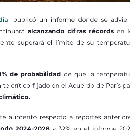
ial
publicó un informe donde se advier
alcanzando cifras récords
ontinuará
en l
mente superará el límite de su temperatu
0% de probabilidad
de que la temperatu
mite crítico fijado en el Acuerdo de París pa
climático.
te aumento respecto a reportes anteriore
iodo 2024-2028
y 32% en el informe 202