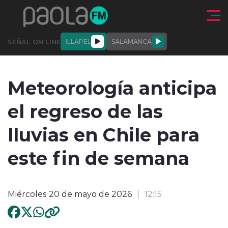
Click acá para ir directamente al contenido
SEÑAL ON LINE
ILLAPEL
SALAMANCA
QUIÉNE
NALES
ACTUALIDAD
DEPORTES
ENTREVISTAS
Meteorología anticipa
SOMOS
el regreso de las
lluvias en Chile para
este fin de semana
modo claro
Miércoles 20 de mayo de 2026
12:15