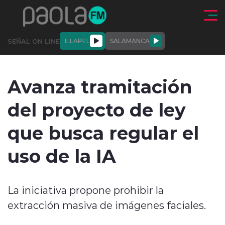
Click acá para ir directamente al contenido
SEÑAL ON LINE
ILLAPEL
SALAMANCA
QUIÉNE
NALES
ACTUALIDAD
DEPORTES
ENTREVISTAS
Avanza tramitación
SOMOS
del proyecto de ley
que busca regular el
uso de la IA
modo claro
La iniciativa propone prohibir la
extracción masiva de imágenes faciales.