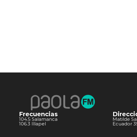
Frecuencias
Direcci
104.5 Salamanca
Matilde S
106.3 Illapel
Ecuador 351