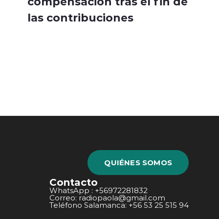
compensación tras el fin de
las contribuciones
QUIÉNES SOMOS
Contacto
WhatsApp : +56972281832
Correo: radiopaola@gmail.com
Teléfono Salamanca: +56 53 25 515 94