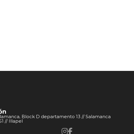
ón
alamanca, Block D departamento 13 // Salamanca
 // Illapel