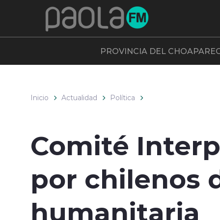
Click acá para ir directamente al contenido
PROVINCIA DEL CHOAPA
RE
Inicio
Actualidad
Política
Comité Interp
por chilenos d
humanitaria