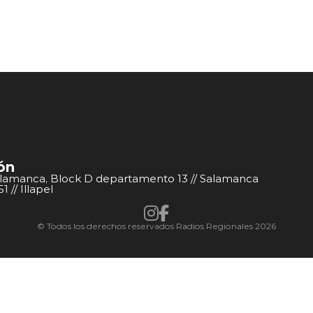
ón
alamanca, Block D departamento 13 // Salamanca
 // Illapel
© Todos los derechos reservados Radios Regionales 2026