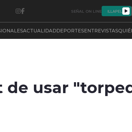
SEÑAL ON LINE
ILLAPEL
GIONALES
ACTUALIDAD
DEPORTES
ENTREVISTAS
QUIÉ
 de usar "torpe