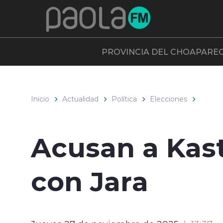
Click acá para ir directamente al contenido
PROVINCIA DEL CHOAPA
RE
Inicio
Actualidad
Política
Elecciones
Acusan a Kast
con Jara