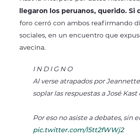
llegaron los peruanos, querido. Si 
foro cerró con ambos reafirmando dif
sociales, en un encuentro que expuso
avecina.
I N D I G N O
Al verse atrapados por Jeannette 
soplar las respuestas a José Kast
Por eso no asiste a debates, sin 
pic.twitter.com/l5tt2fWWj2