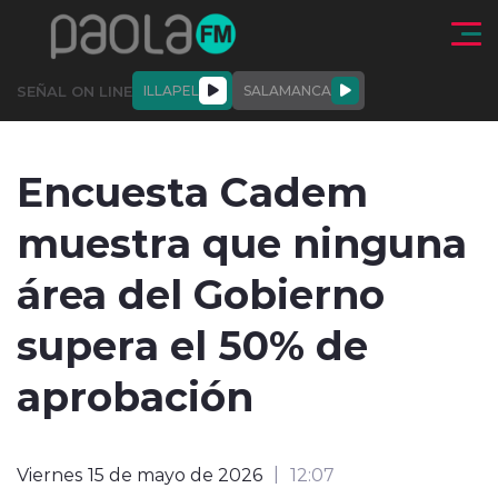
Click acá para ir directamente al contenido
SEÑAL ON LINE
ILLAPEL
SALAMANCA
QUIÉNE
NALES
ACTUALIDAD
DEPORTES
ENTREVISTAS
Encuesta Cadem
SOMOS
muestra que ninguna
área del Gobierno
supera el 50% de
modo claro
aprobación
Viernes 15 de mayo de 2026
12:07