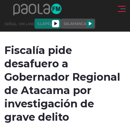
Click acá para ir directamente al contenido
SEÑAL ON LINE
ILLAPEL
SALAMANCA
QUIÉNE
NALES
ACTUALIDAD
DEPORTES
ENTREVISTAS
Fiscalía pide
SOMOS
desafuero a
Gobernador Regional
de Atacama por
modo claro
investigación de
grave delito