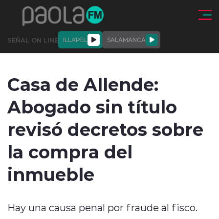
Click acá para ir directamente al contenido
SEÑAL ON LINE
ILLAPEL
SALAMANCA
QUIÉNE
NALES
ACTUALIDAD
DEPORTES
ENTREVISTAS
Casa de Allende:
SOMOS
Abogado sin título
revisó decretos sobre
la compra del
modo claro
inmueble
Hay una causa penal por fraude al fisco.