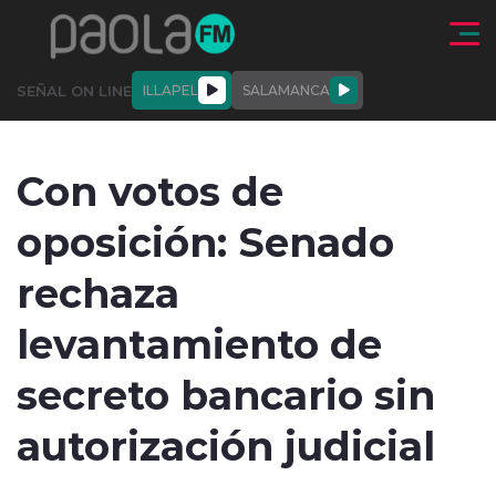
Click acá para ir directamente al contenido
SEÑAL ON LINE
ILLAPEL
SALAMANCA
QUIÉNE
NALES
ACTUALIDAD
DEPORTES
ENTREVISTAS
Con votos de
SOMOS
oposición: Senado
rechaza
levantamiento de
modo claro
secreto bancario sin
autorización judicial