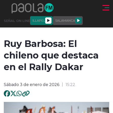
Click acá para ir directamente al contenido
SEÑAL ON LINE
ILLAPEL
SALAMANCA
QUIÉNE
NALES
ACTUALIDAD
DEPORTES
ENTREVISTAS
Ruy Barbosa: El
SOMOS
chileno que destaca
en el Rally Dakar
modo claro
Sábado 3 de enero de 2026
15:22