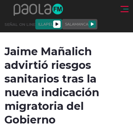
Click acá para ir directamente al contenido
SEÑAL ON LINE
ILLAPEL
SALAMANCA
QUIÉNE
NALES
ACTUALIDAD
DEPORTES
ENTREVISTAS
Jaime Mañalich
SOMOS
advirtió riesgos
sanitarios tras la
nueva indicación
modo claro
migratoria del
Gobierno