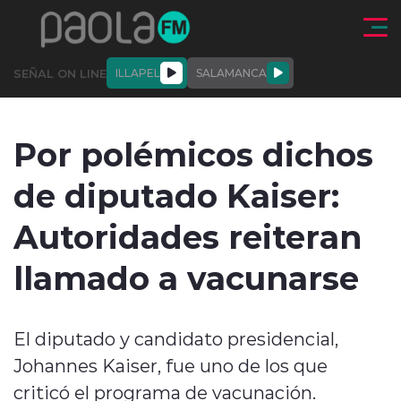
Click acá para ir directamente al contenido
SEÑAL ON LINE
ILLAPEL
SALAMANCA
QUIÉNE
NALES
ACTUALIDAD
DEPORTES
ENTREVISTAS
Por polémicos dichos
SOMOS
de diputado Kaiser:
Autoridades reiteran
llamado a vacunarse
modo claro
El diputado y candidato presidencial,
Johannes Kaiser, fue uno de los que
criticó el programa de vacunación.