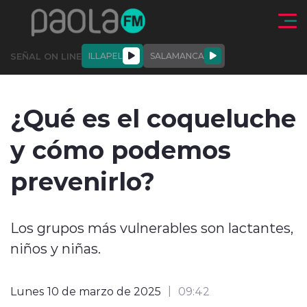
Click acá para ir directamente al contenido
SEÑAL ON LINE
ILLAPEL
SALAMANCA
QUIÉNE
NALES
ACTUALIDAD
DEPORTES
ENTREVISTAS
¿Qué es el coqueluche
SOMOS
y cómo podemos
prevenirlo?
modo claro
Los grupos más vulnerables son lactantes,
niños y niñas.
Lunes 10 de marzo de 2025
09:42