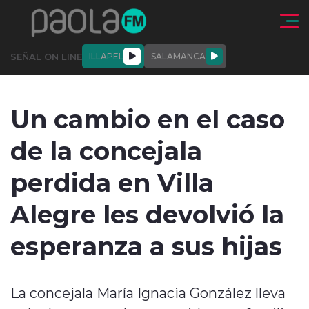
Click acá para ir directamente al contenido
SEÑAL ON LINE
ILLAPEL
SALAMANCA
QUIÉNE
NALES
ACTUALIDAD
DEPORTES
ENTREVISTAS
Un cambio en el caso
SOMOS
de la concejala
perdida en Villa
Alegre les devolvió la
modo claro
esperanza a sus hijas
La concejala María Ignacia González lleva