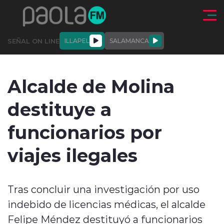
Click acá para ir directamente al contenido
SEÑAL ON LINE
ILLAPEL
SALAMANCA
QUIÉNE
NALES
ACTUALIDAD
DEPORTES
ENTREVISTAS
Alcalde de Molina
SOMOS
destituye a
funcionarios por
viajes ilegales
modo claro
Tras concluir una investigación por uso
indebido de licencias médicas, el alcalde
Felipe Méndez destituyó a funcionarios