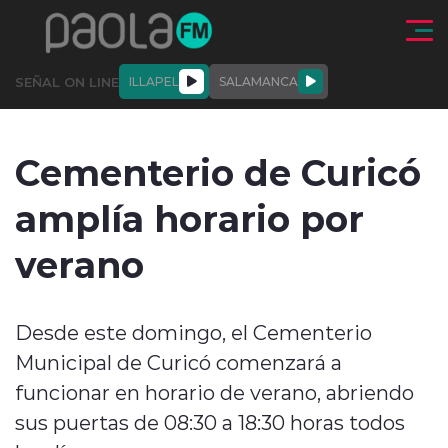
Click acá para ir directamente al contenido
SEÑAL ON LINE
ILLAPEL
SALAMANCA
QUIÉNE
NALES
ACTUALIDAD
DEPORTES
ENTREVISTAS
Cementerio de Curicó
SOMOS
amplía horario por
verano
modo claro
Desde este domingo, el Cementerio
Municipal de Curicó comenzará a
funcionar en horario de verano, abriendo
sus puertas de 08:30 a 18:30 horas todos