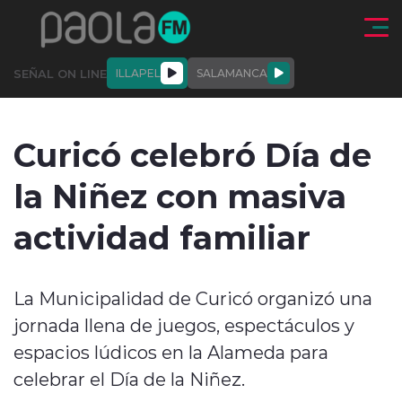
Click acá para ir directamente al contenido
SEÑAL ON LINE
ILLAPEL
SALAMANCA
QUIÉNE
NALES
ACTUALIDAD
DEPORTES
ENTREVISTAS
Curicó celebró Día de
SOMOS
la Niñez con masiva
actividad familiar
modo claro
La Municipalidad de Curicó organizó una
jornada llena de juegos, espectáculos y
espacios lúdicos en la Alameda para
celebrar el Día de la Niñez.