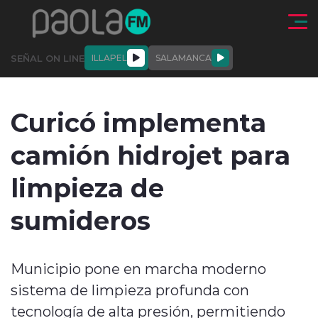
Click acá para ir directamente al contenido
SEÑAL ON LINE
ILLAPEL
SALAMANCA
QUIÉNE
NALES
ACTUALIDAD
DEPORTES
ENTREVISTAS
Curicó implementa
SOMOS
camión hidrojet para
limpieza de
sumideros
modo claro
Municipio pone en marcha moderno
sistema de limpieza profunda con
tecnología de alta presión, permitiendo