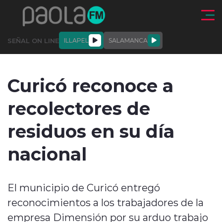
Click acá para ir directamente al contenido
SEÑAL ON LINE
ILLAPEL
SALAMANCA
QUIÉNE
NALES
ACTUALIDAD
DEPORTES
ENTREVISTAS
Curicó reconoce a
SOMOS
recolectores de
residuos en su día
nacional
modo claro
El municipio de Curicó entregó
reconocimientos a los trabajadores de la
empresa Dimensión por su arduo trabajo