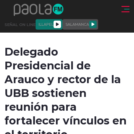
Click acá para ir directamente al contenido
SEÑAL ON LINE
ILLAPEL
SALAMANCA
QUIÉNE
NALES
ACTUALIDAD
DEPORTES
ENTREVISTAS
Delegado
SOMOS
Presidencial de
Arauco y rector de la
UBB sostienen
modo claro
reunión para
fortalecer vínculos en
el territorio