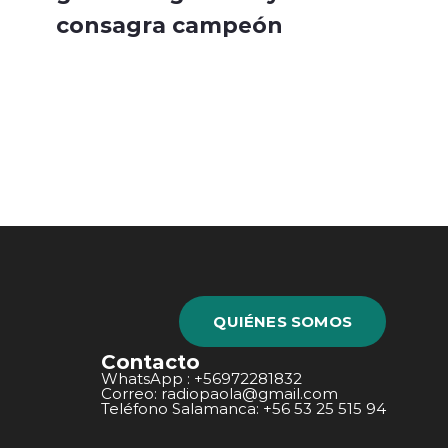
consagra campeón
QUIÉNES SOMOS
Contacto
WhatsApp : +56972281832
Correo: radiopaola@gmail.com
Teléfono Salamanca: +56 53 25 515 94