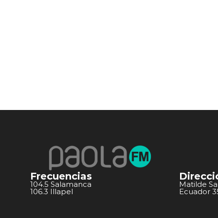
Frecuencias
Direcci
104.5 Salamanca
Matilde S
106.3 Illapel
Ecuador 351