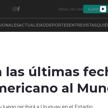
SEÑAL ON LINE
ILLAPEL
GIONALES
ACTUALIDAD
DEPORTES
ENTREVISTAS
QUIÉ
 las últimas fec
ericano al Mund
 y luego recibirá a Uruguay en el Estadio