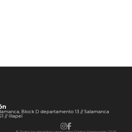
ón
alamanca, Block D departamento 13 // Salamanca
 // Illapel
© Todos los derechos reservados Radios Regionales 2026