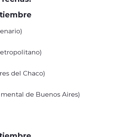
ptiembre
enario)
Metropolitano)
res del Chaco)
umental de Buenos Aires)
ptiembre