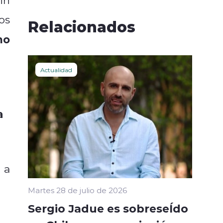
os
Relacionados
mo
Actualidad
a
o a
Martes 28 de julio de 2026
Sergio Jadue es sobreseÍdo