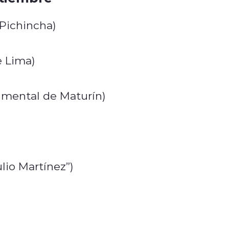
 Pichincha)
e Lima)
umental de Maturín)
ulio Martínez”)