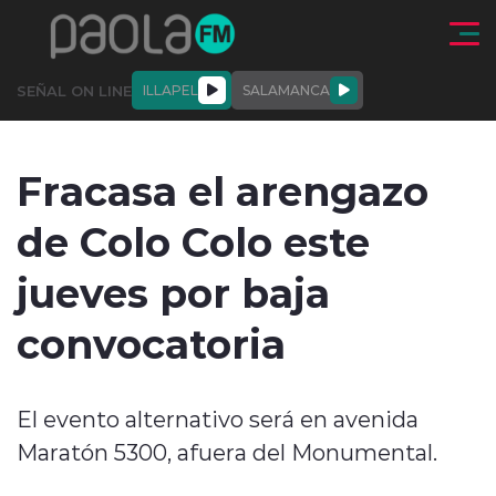
Click acá para ir directamente al contenido
SEÑAL ON LINE
ILLAPEL
SALAMANCA
QUIÉNE
NALES
ACTUALIDAD
DEPORTES
ENTREVISTAS
Fracasa el arengazo
SOMOS
de Colo Colo este
jueves por baja
convocatoria
modo claro
El evento alternativo será en avenida
Maratón 5300, afuera del Monumental.