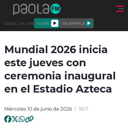
Click acá para ir directamente al contenido
SEÑAL ON LINE
ILLAPEL
SALAMANCA
QUIÉNE
NALES
ACTUALIDAD
DEPORTES
ENTREVISTAS
Mundial 2026 inicia
SOMOS
este jueves con
ceremonia inaugural
en el Estadio Azteca
modo claro
Miércoles 10 de junio de 2026
16:17