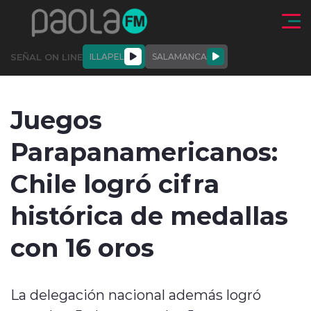
Click acá para ir directamente al contenido
SEÑAL ON LINE
ILLAPEL
SALAMANCA
QUIÉNE
NALES
ACTUALIDAD
DEPORTES
ENTREVISTAS
Juegos
SOMOS
Parapanamericanos:
Chile logró cifra
histórica de medallas
modo claro
con 16 oros
La delegación nacional además logró