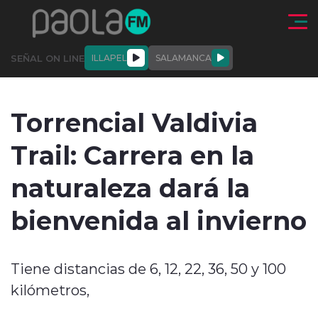
Click acá para ir directamente al contenido
SEÑAL ON LINE
ILLAPEL
SALAMANCA
QUIÉNE
NALES
ACTUALIDAD
DEPORTES
ENTREVISTAS
Torrencial Valdivia
SOMOS
Trail: Carrera en la
naturaleza dará la
bienvenida al invierno
modo claro
Tiene distancias de 6, 12, 22, 36, 50 y 100
kilómetros,