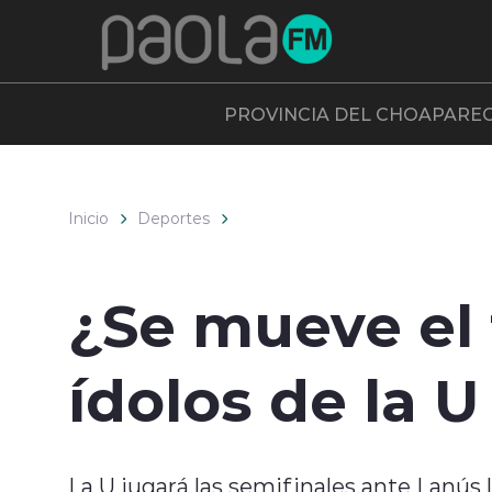
Click acá para ir directamente al contenido
PROVINCIA DEL CHOAPA
RE
Inicio
Deportes
¿Se mueve el 
ídolos de la 
La U jugará las semifinales ante Lanús 