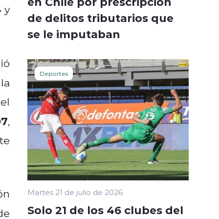
en Chile por prescripción
4
y
de delitos tributarios que
se le imputaban
ió
Deportes
la
el
07
,
te
ón
Martes 21 de julio de 2026
Solo 21 de los 46 clubes del
de