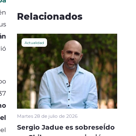
én
Relacionados
us
án
Actualidad
ió
bo
37
no
el
Martes 28 de julio de 2026
Sergio Jadue es sobreseÍdo
el