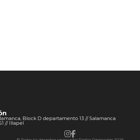
ón
alamanca, Block D departamento 13 // Salamanca
 // Illapel
© Todos los derechos reservados Radios Regionales 2026