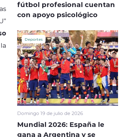
fútbol profesional cuentan
as
con apoyo psicológico
U”
so
Deportes
la
Domingo 19 de julio de 2026
Mundial 2026: España le
gana a Argentina y se