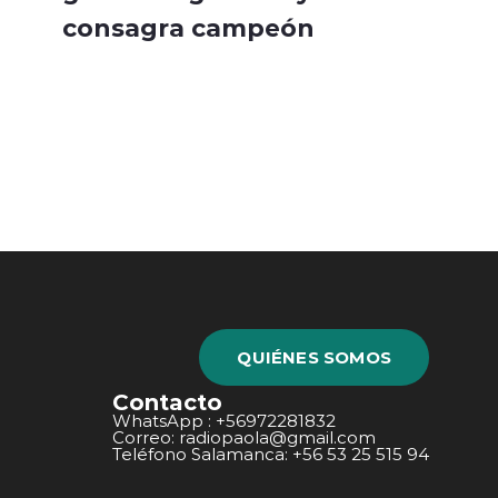
consagra campeón
QUIÉNES SOMOS
Contacto
WhatsApp : +56972281832
Correo: radiopaola@gmail.com
Teléfono Salamanca: +56 53 25 515 94