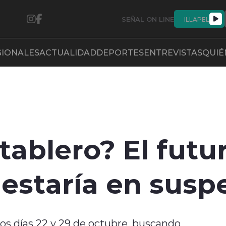
SEÑAL ON LINE
ILLAPEL
GIONALES
ACTUALIDAD
DEPORTES
ENTREVISTAS
QUIÉ
tablero? El futur
U estaría en sus
los días 22 y 29 de octubre, buscando