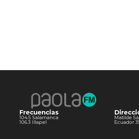
Frecuencias
Direcci
104.5 Salamanca
Matilde S
106.3 Illapel
Ecuador 351