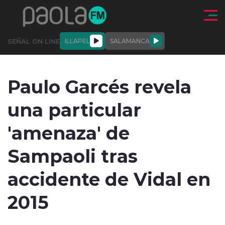
Click acá para ir directamente al contenido
SEÑAL ON LINE
ILLAPEL
SALAMANCA
QUIÉNE
NALES
ACTUALIDAD
DEPORTES
ENTREVISTAS
Paulo Garcés revela
SOMOS
una particular
'amenaza' de
Sampaoli tras
modo claro
accidente de Vidal en
2015