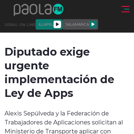
Click acá para ir directamente al contenido
SEÑAL ON LINE
ILLAPEL
SALAMANCA
QUIÉNE
NALES
ACTUALIDAD
DEPORTES
ENTREVISTAS
Diputado exige
SOMOS
urgente
implementación de
Ley de Apps
modo claro
Alexis Sepúlveda y la Federación de
Trabajadores de Aplicaciones solicitan al
Ministerio de Transporte aplicar con