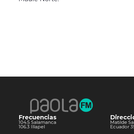
Frecuencias
Direcci
104.5 Salamanca
Matilde S
106.3 Illapel
Ecuador 351