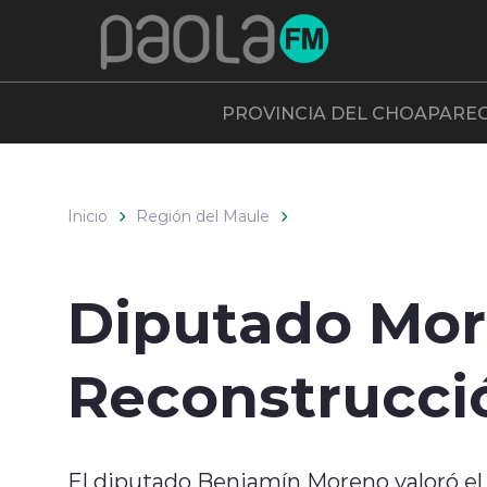
Click acá para ir directamente al contenido
PROVINCIA DEL CHOAPA
RE
Inicio
Región del Maule
Diputado Mor
Reconstrucci
El diputado Benjamín Moreno valoró el