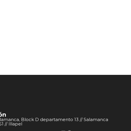
ón
alamanca, Block D departamento 13 // Salamanca
 // Illapel