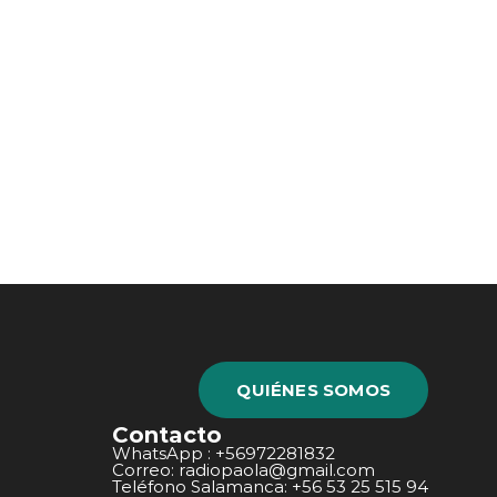
QUIÉNES SOMOS
Contacto
WhatsApp : +56972281832
Correo: radiopaola@gmail.com
Teléfono Salamanca: +56 53 25 515 94